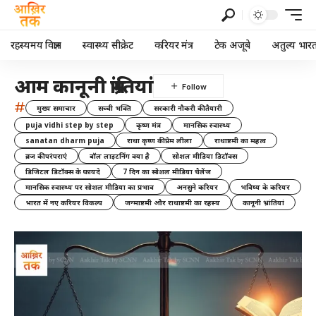
रहस्यमय विज्ञान
स्वास्थ्य सीक्रेट
करियर मंत्र
टेक अजूबे
अतुल्य भार
आम कानूनी भ्रांतियां
#
मुख्य समाचार
सच्ची भक्ति
सरकारी नौकरी की तैयारी
puja vidhi step by step
कृष्ण मंत्र
मानसिक स्वास्थ्य
sanatan dharm puja
राधा कृष्ण की प्रेम लीला
राधाष्टमी का महत्व
ब्रज की परंपराएं
बॉल लाइटनिंग क्या है
सोशल मीडिया डिटॉक्स
डिजिटल डिटॉक्स के फायदे
7 दिन का सोशल मीडिया चैलेंज
मानसिक स्वास्थ्य पर सोशल मीडिया का प्रभाव
अनसुने करियर
भविष्य के करियर
भारत में नए करियर विकल्प
जन्माष्टमी और राधाष्टमी का रहस्य
कानूनी भ्रांतियां