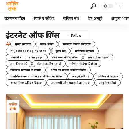
रहस्यमय विज्ञान
स्वास्थ्य सीक्रेट
करियर मंत्र
टेक अजूबे
अतुल्य भार
इंटरनेट ऑफ थिंग्स
#
मुख्य समाचार
सच्ची भक्ति
सरकारी नौकरी की तैयारी
puja vidhi step by step
कृष्ण मंत्र
मानसिक स्वास्थ्य
sanatan dharm puja
राधा कृष्ण की प्रेम लीला
राधाष्टमी का महत्व
ब्रज की परंपराएं
बॉल लाइटनिंग क्या है
सोशल मीडिया डिटॉक्स
डिजिटल डिटॉक्स के फायदे
7 दिन का सोशल मीडिया चैलेंज
मानसिक स्वास्थ्य पर सोशल मीडिया का प्रभाव
अनसुने करियर
भविष्य के करियर
भारत में नए करियर विकल्प
जन्माष्टमी और राधाष्टमी का रहस्य
कानूनी भ्रांतियां