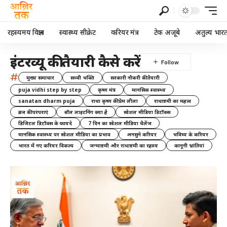
रहस्यमय विज्ञान
स्वास्थ्य सीक्रेट
करियर मंत्र
टेक अजूबे
अतुल्य भार
इंटरव्यू की तैयारी कैसे करें
#
मुख्य समाचार
सच्ची भक्ति
सरकारी नौकरी की तैयारी
puja vidhi step by step
कृष्ण मंत्र
मानसिक स्वास्थ्य
sanatan dharm puja
राधा कृष्ण की प्रेम लीला
राधाष्टमी का महत्व
ब्रज की परंपराएं
बॉल लाइटनिंग क्या है
सोशल मीडिया डिटॉक्स
डिजिटल डिटॉक्स के फायदे
7 दिन का सोशल मीडिया चैलेंज
मानसिक स्वास्थ्य पर सोशल मीडिया का प्रभाव
अनसुने करियर
भविष्य के करियर
भारत में नए करियर विकल्प
जन्माष्टमी और राधाष्टमी का रहस्य
कानूनी भ्रांतियां