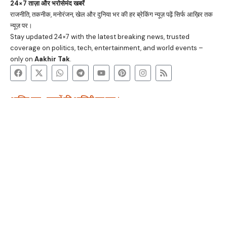
24×7 ताज़ा और भरोसेमंद खबरें
राजनीति, तकनीक, मनोरंजन, खेल और दुनिया भर की हर ब्रेकिंग न्यूज़ पढ़ें सिर्फ आख़िर तक
न्यूज़ पर।
Stay updated 24×7 with the latest breaking news, trusted
coverage on politics, tech, entertainment, and world events –
only on
Aakhir Tak
.
आख़िर तक - खबरों की आखिरी तह तक ।
रहस्यमय विज्ञान
स्वास्थ्य सीक्रेट
करियर मंत्र
टेक अजूबे
अतुल्य भारत
कानूनी भ्रांतियां
धर्म और आध्यात्म
वेब स्टोरी
Stay connected for real-time updates and breaking stories. Get
24/7 trusted news on politics, tech, world events, and
entertainment.
आख़िर तक © 2025
रहस्यमय विज्ञान
स्वास्थ्य सीक्रेट
करियर मंत्र
टेक अजूबे
अतुल्य भारत
कानूनी भ्रांतियां
धर्म और आध्यात्म
वेब स्टोरी