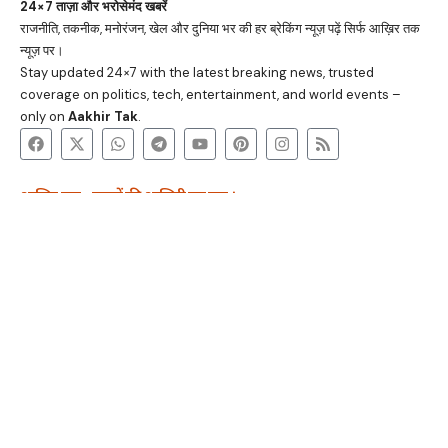
24×7 ताज़ा और भरोसेमंद खबरें
राजनीति, तकनीक, मनोरंजन, खेल और दुनिया भर की हर ब्रेकिंग न्यूज़ पढ़ें सिर्फ आख़िर तक
न्यूज़ पर।
Stay updated 24×7 with the latest breaking news, trusted
coverage on politics, tech, entertainment, and world events –
only on
Aakhir Tak
.
आख़िर तक - खबरों की आखिरी तह तक ।
रहस्यमय विज्ञान
स्वास्थ्य सीक्रेट
करियर मंत्र
टेक अजूबे
अतुल्य भारत
कानूनी भ्रांतियां
धर्म और आध्यात्म
वेब स्टोरी
Stay connected for real-time updates and breaking stories. Get
24/7 trusted news on politics, tech, world events, and
entertainment.
आख़िर तक © 2025
रहस्यमय विज्ञान
स्वास्थ्य सीक्रेट
करियर मंत्र
टेक अजूबे
अतुल्य भारत
कानूनी भ्रांतियां
धर्म और आध्यात्म
वेब स्टोरी