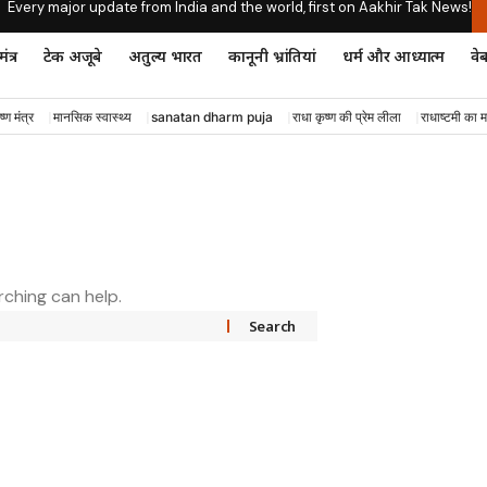
Every major update from India and the world, first on Aakhir Tak News!
ंत्र
टेक अजूबे
अतुल्य भारत
कानूनी भ्रांतियां
धर्म और आध्यात्म
वेब
ष्ण मंत्र
मानसिक स्वास्थ्य
sanatan dharm puja
राधा कृष्ण की प्रेम लीला
राधाष्टमी का म
rching can help.