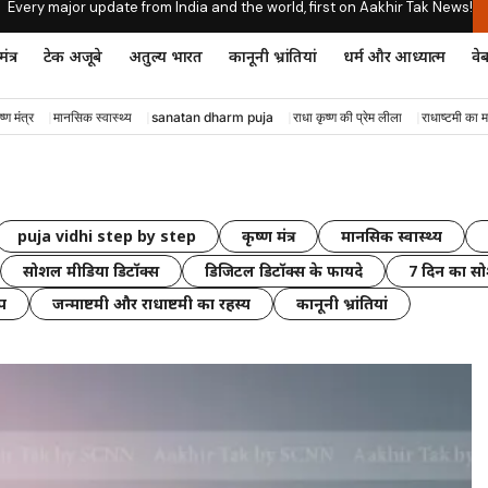
Every major update from India and the world, first on Aakhir Tak News!
ंत्र
टेक अजूबे
अतुल्य भारत
कानूनी भ्रांतियां
धर्म और आध्यात्म
वेब
ष्ण मंत्र
मानसिक स्वास्थ्य
sanatan dharm puja
राधा कृष्ण की प्रेम लीला
राधाष्टमी का म
puja vidhi step by step
कृष्ण मंत्र
मानसिक स्वास्थ्य
सोशल मीडिया डिटॉक्स
डिजिटल डिटॉक्स के फायदे
7 दिन का सो
प
जन्माष्टमी और राधाष्टमी का रहस्य
कानूनी भ्रांतियां