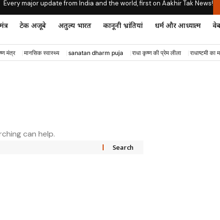
Every major update from India and the world, first on Aakhir Tak News!
ंत्र
टेक अजूबे
अतुल्य भारत
कानूनी भ्रांतियां
धर्म और आध्यात्म
वेब
ष्ण मंत्र
मानसिक स्वास्थ्य
sanatan dharm puja
राधा कृष्ण की प्रेम लीला
राधाष्टमी का म
rching can help.