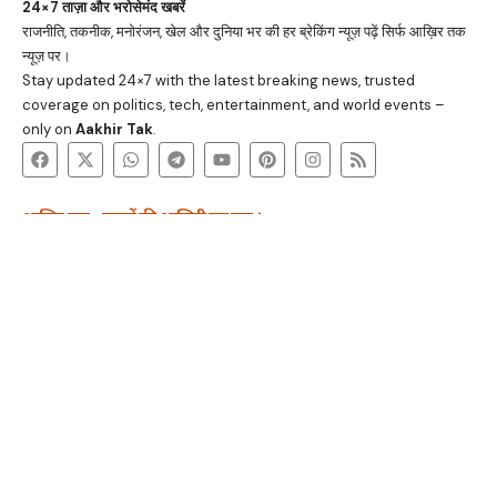
24×7 ताज़ा और भरोसेमंद खबरें
राजनीति, तकनीक, मनोरंजन, खेल और दुनिया भर की हर ब्रेकिंग न्यूज़ पढ़ें सिर्फ आख़िर तक
न्यूज़ पर।
Stay updated 24×7 with the latest breaking news, trusted
coverage on politics, tech, entertainment, and world events –
only on
Aakhir Tak
.
आख़िर तक - खबरों की आखिरी तह तक ।
रहस्यमय विज्ञान
स्वास्थ्य सीक्रेट
करियर मंत्र
टेक अजूबे
अतुल्य भारत
कानूनी भ्रांतियां
धर्म और आध्यात्म
वेब स्टोरी
Stay connected for real-time updates and breaking stories. Get
24/7 trusted news on politics, tech, world events, and
entertainment.
आख़िर तक © 2025
रहस्यमय विज्ञान
स्वास्थ्य सीक्रेट
करियर मंत्र
टेक अजूबे
अतुल्य भारत
कानूनी भ्रांतियां
धर्म और आध्यात्म
वेब स्टोरी