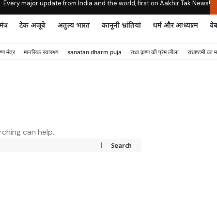
Every major update from India and the world, first on Aakhir Tak News!
ंत्र
टेक अजूबे
अतुल्य भारत
कानूनी भ्रांतियां
धर्म और आध्यात्म
वेब
ष्ण मंत्र
मानसिक स्वास्थ्य
sanatan dharm puja
राधा कृष्ण की प्रेम लीला
राधाष्टमी का म
rching can help.