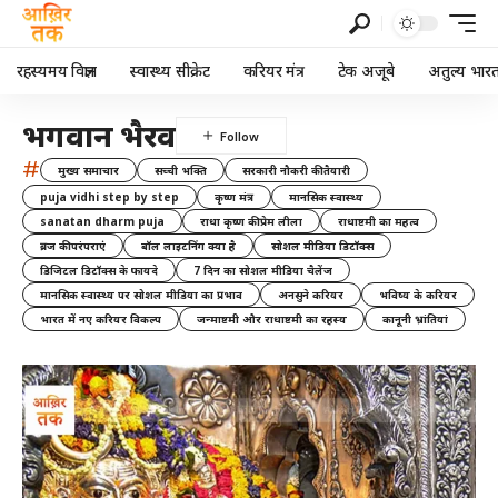
रहस्यमय विज्ञान
स्वास्थ्य सीक्रेट
करियर मंत्र
टेक अजूबे
अतुल्य भार
भगवान भैरव
#
मुख्य समाचार
सच्ची भक्ति
सरकारी नौकरी की तैयारी
puja vidhi step by step
कृष्ण मंत्र
मानसिक स्वास्थ्य
sanatan dharm puja
राधा कृष्ण की प्रेम लीला
राधाष्टमी का महत्व
ब्रज की परंपराएं
बॉल लाइटनिंग क्या है
सोशल मीडिया डिटॉक्स
डिजिटल डिटॉक्स के फायदे
7 दिन का सोशल मीडिया चैलेंज
मानसिक स्वास्थ्य पर सोशल मीडिया का प्रभाव
अनसुने करियर
भविष्य के करियर
भारत में नए करियर विकल्प
जन्माष्टमी और राधाष्टमी का रहस्य
कानूनी भ्रांतियां