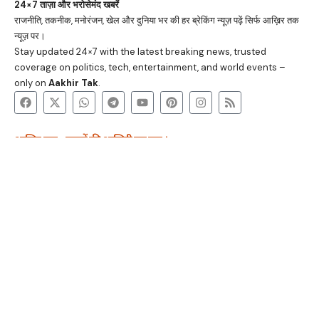
24×7 ताज़ा और भरोसेमंद खबरें
राजनीति, तकनीक, मनोरंजन, खेल और दुनिया भर की हर ब्रेकिंग न्यूज़ पढ़ें सिर्फ आख़िर तक
न्यूज़ पर।
Stay updated 24×7 with the latest breaking news, trusted
coverage on politics, tech, entertainment, and world events –
only on
Aakhir Tak
.
आख़िर तक - खबरों की आखिरी तह तक ।
रहस्यमय विज्ञान
स्वास्थ्य सीक्रेट
करियर मंत्र
टेक अजूबे
अतुल्य भारत
कानूनी भ्रांतियां
धर्म और आध्यात्म
वेब स्टोरी
Stay connected for real-time updates and breaking stories. Get
24/7 trusted news on politics, tech, world events, and
entertainment.
आख़िर तक © 2025
रहस्यमय विज्ञान
स्वास्थ्य सीक्रेट
करियर मंत्र
टेक अजूबे
अतुल्य भारत
कानूनी भ्रांतियां
धर्म और आध्यात्म
वेब स्टोरी