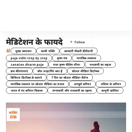
मेडिटेशन के फायदे
#
मुख्य समाचार
सच्ची भक्ति
सरकारी नौकरी की तैयारी
puja vidhi step by step
कृष्ण मंत्र
मानसिक स्वास्थ्य
sanatan dharm puja
राधा कृष्ण की प्रेम लीला
राधाष्टमी का महत्व
ब्रज की परंपराएं
बॉल लाइटनिंग क्या है
सोशल मीडिया डिटॉक्स
डिजिटल डिटॉक्स के फायदे
7 दिन का सोशल मीडिया चैलेंज
मानसिक स्वास्थ्य पर सोशल मीडिया का प्रभाव
अनसुने करियर
भविष्य के करियर
भारत में नए करियर विकल्प
जन्माष्टमी और राधाष्टमी का रहस्य
कानूनी भ्रांतियां