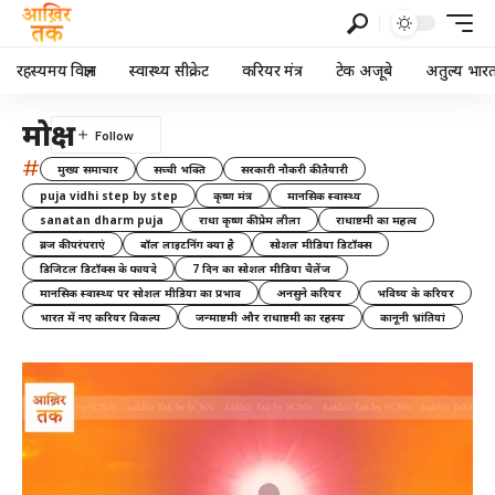
रहस्यमय विज्ञान
स्वास्थ्य सीक्रेट
करियर मंत्र
टेक अजूबे
अतुल्य भार
मोक्ष
#
मुख्य समाचार
सच्ची भक्ति
सरकारी नौकरी की तैयारी
puja vidhi step by step
कृष्ण मंत्र
मानसिक स्वास्थ्य
sanatan dharm puja
राधा कृष्ण की प्रेम लीला
राधाष्टमी का महत्व
ब्रज की परंपराएं
बॉल लाइटनिंग क्या है
सोशल मीडिया डिटॉक्स
डिजिटल डिटॉक्स के फायदे
7 दिन का सोशल मीडिया चैलेंज
मानसिक स्वास्थ्य पर सोशल मीडिया का प्रभाव
अनसुने करियर
भविष्य के करियर
भारत में नए करियर विकल्प
जन्माष्टमी और राधाष्टमी का रहस्य
कानूनी भ्रांतियां