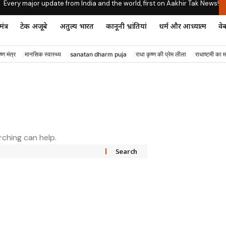
Every major update from India and the world, first on Aakhir Tak News!
ंत्र
टेक अजूबे
अतुल्य भारत
कानूनी भ्रांतियां
धर्म और आध्यात्म
वेब
ष्ण मंत्र
मानसिक स्वास्थ्य
sanatan dharm puja
राधा कृष्ण की प्रेम लीला
राधाष्टमी का म
rching can help.