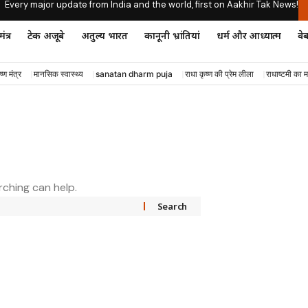
Every major update from India and the world, first on Aakhir Tak News!
ंत्र
टेक अजूबे
अतुल्य भारत
कानूनी भ्रांतियां
धर्म और आध्यात्म
वेब
ष्ण मंत्र
मानसिक स्वास्थ्य
sanatan dharm puja
राधा कृष्ण की प्रेम लीला
राधाष्टमी का म
rching can help.