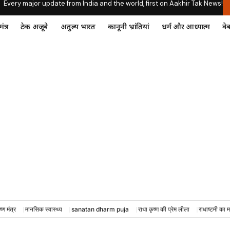
Every major update from India and the world, first on Aakhir Tak News!
ंत्र
टेक अजूबे
अतुल्य भारत
कानूनी भ्रांतियां
धर्म और आध्यात्म
वेब
ष्ण मंत्र
मानसिक स्वास्थ्य
sanatan dharm puja
राधा कृष्ण की प्रेम लीला
राधाष्टमी का म