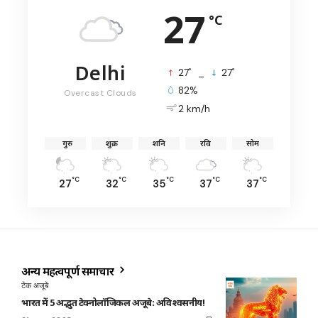
27
°C
Delhi
°
°
27
_
27
82%
Overcast Clouds
2 km/h
गुरु
शुक्र
शनि
रवि
सोम
°C
°C
°C
°C
°C
27
32
35
37
37
अन्य महत्वपूर्ण समाचार
टेक अजूबे
भारत में 5 अद्भुत टेक्नोलॉजिकल अजूबे: अविश्वसनीय!