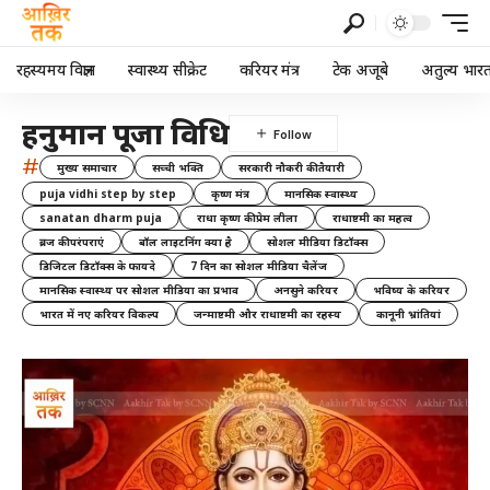
रहस्यमय विज्ञान
स्वास्थ्य सीक्रेट
करियर मंत्र
टेक अजूबे
अतुल्य भार
हनुमान पूजा विधि
#
मुख्य समाचार
सच्ची भक्ति
सरकारी नौकरी की तैयारी
puja vidhi step by step
कृष्ण मंत्र
मानसिक स्वास्थ्य
sanatan dharm puja
राधा कृष्ण की प्रेम लीला
राधाष्टमी का महत्व
ब्रज की परंपराएं
बॉल लाइटनिंग क्या है
सोशल मीडिया डिटॉक्स
डिजिटल डिटॉक्स के फायदे
7 दिन का सोशल मीडिया चैलेंज
मानसिक स्वास्थ्य पर सोशल मीडिया का प्रभाव
अनसुने करियर
भविष्य के करियर
भारत में नए करियर विकल्प
जन्माष्टमी और राधाष्टमी का रहस्य
कानूनी भ्रांतियां